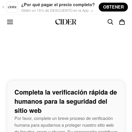
Skip to main content
¿Por qué pagar el precio completo?
OBTENER
Obtén un 15% de DESCUENTO en la App →
Completa la verificación rápida de
humanos para la seguridad del
sitio web
Por favor, complete un breve proceso de verificación
humana para ayudarnos a proteger nuestro sitio web
de fraudes, spam y abusos. Su cooperación contribuye