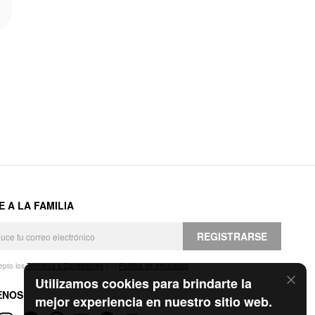
E A LA FAMILIA
REGISTRARSE
epto los
Términos y Condiciones
y la
Política de privacidad
.
Utilizamos cookies para brindarte la
ENOS
mejor experiencia en nuestro sitio web.