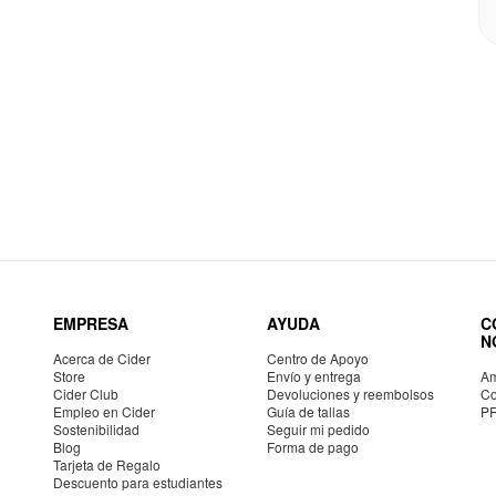
EMPRESA
AYUDA
C
N
Acerca de Cider
Centro de Apoyo
Store
Envío y entrega
Am
Cider Club
Devoluciones y reembolsos
Co
Empleo en Cider
Guía de tallas
P
Sostenibilidad
Seguir mi pedido
Blog
Forma de pago
Tarjeta de Regalo
Descuento para estudiantes