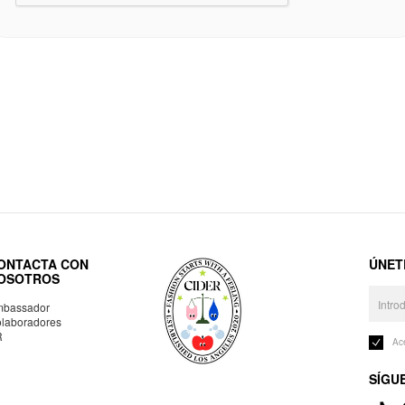
ONTACTA CON
ÚNET
OSOTROS
bassador
laboradores
R
Ac
SÍGU