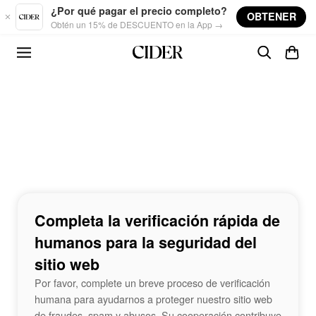
Skip to main content
¿Por qué pagar el precio completo?
OBTENER
Obtén un 15% de DESCUENTO en la App →
Completa la verificación rápida de
humanos para la seguridad del
sitio web
Por favor, complete un breve proceso de verificación
humana para ayudarnos a proteger nuestro sitio web
de fraudes, spam y abusos. Su cooperación contribuye