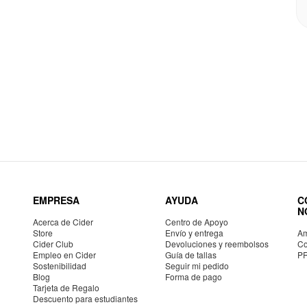
EMPRESA
AYUDA
C
N
Acerca de Cider
Centro de Apoyo
Store
Envío y entrega
Am
Cider Club
Devoluciones y reembolsos
Co
Empleo en Cider
Guía de tallas
P
Sostenibilidad
Seguir mi pedido
Blog
Forma de pago
Tarjeta de Regalo
Descuento para estudiantes