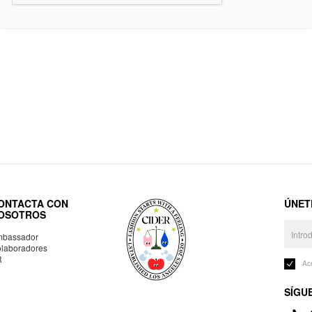
ONTACTA CON
ÚNET
OSOTROS
bassador
laboradores
R
Ac
SÍGU