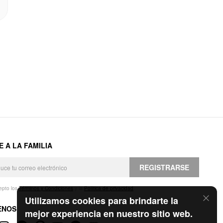
E A LA FAMILIA
REGISTRARSE
epto los
Términos y Condiciones
y la
Política de privacidad
.
Utilizamos cookies para brindarte la
ENOS
mejor experiencia en nuestro sitio web.