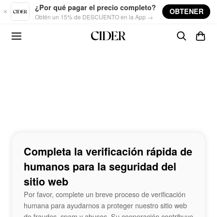
Skip to main content
¿Por qué pagar el precio completo?
OBTENER
Obtén un 15% de DESCUENTO en la App →
Completa la verificación rápida de
humanos para la seguridad del
sitio web
Por favor, complete un breve proceso de verificación
humana para ayudarnos a proteger nuestro sitio web
de fraudes, spam y abusos. Su cooperación contribuye