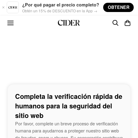
Skip to main content
¿Por qué pagar el precio completo?
OBTENER
Obtén un 15% de DESCUENTO en la App →
Completa la verificación rápida de
humanos para la seguridad del
sitio web
Por favor, complete un breve proceso de verificación
humana para ayudarnos a proteger nuestro sitio web
de fraudes, spam y abusos. Su cooperación contribuye