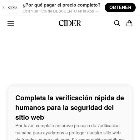
Skip to main content
¿Por qué pagar el precio completo?
OBTENER
Obtén un 15% de DESCUENTO en la App →
Completa la verificación rápida de
humanos para la seguridad del
sitio web
Por favor, complete un breve proceso de verificación
humana para ayudarnos a proteger nuestro sitio web
de fraudes, spam y abusos. Su cooperación contribuye