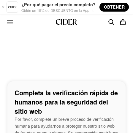
Skip to main content
¿Por qué pagar el precio completo?
OBTENER
Obtén un 15% de DESCUENTO en la App →
Completa la verificación rápida de
humanos para la seguridad del
sitio web
Por favor, complete un breve proceso de verificación
humana para ayudarnos a proteger nuestro sitio web
de fraudes, spam y abusos. Su cooperación contribuye