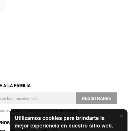
E A LA FAMILIA
REGISTRARSE
epto los
Términos y Condiciones
y la
Política de privacidad
.
Utilizamos cookies para brindarte la
ENOS
mejor experiencia en nuestro sitio web.