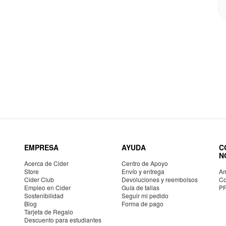
EMPRESA
AYUDA
C
N
Acerca de Cider
Centro de Apoyo
Store
Envío y entrega
Am
Cider Club
Devoluciones y reembolsos
Co
Empleo en Cider
Guía de tallas
P
Sostenibilidad
Seguir mi pedido
Blog
Forma de pago
Tarjeta de Regalo
Descuento para estudiantes