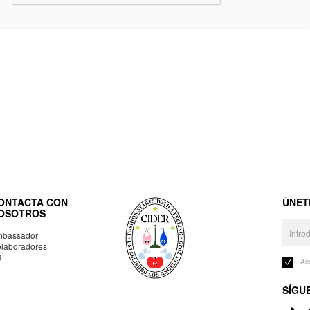
ONTACTA CON
ÚNET
OSOTROS
bassador
laboradores
R
Ac
SÍGU