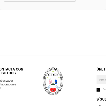
ONTACTA CON
ÚNET
OSOTROS
bassador
laboradores
R
Ac
SÍGU