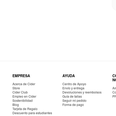
EMPRESA
AYUDA
C
N
Acerca de Cider
Centro de Apoyo
Store
Envío y entrega
Am
Cider Club
Devoluciones y reembolsos
Co
Empleo en Cider
Guía de tallas
P
Sostenibilidad
Seguir mi pedido
Blog
Forma de pago
Tarjeta de Regalo
Descuento para estudiantes