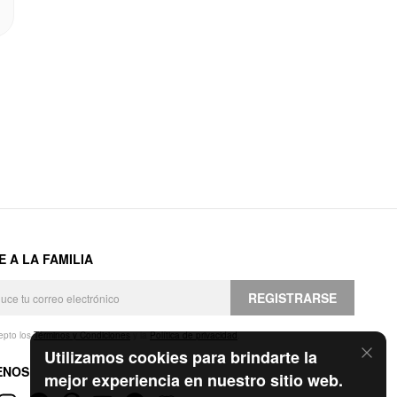
E A LA FAMILIA
REGISTRARSE
epto los
Términos y Condiciones
y la
Política de privacidad
.
Utilizamos cookies para brindarte la
ENOS
mejor experiencia en nuestro sitio web.