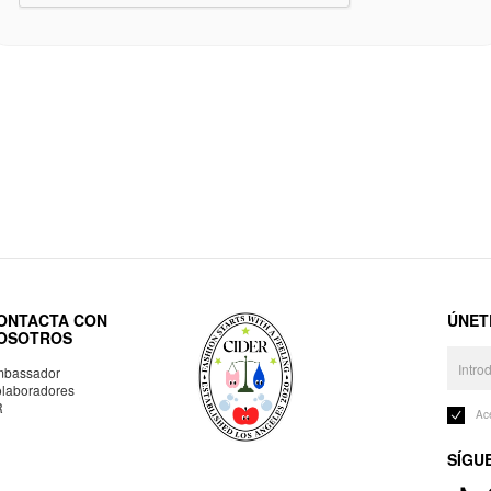
ONTACTA CON
ÚNET
OSOTROS
bassador
laboradores
R
Ac
SÍGU