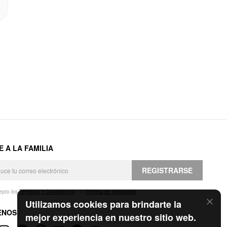
E A LA FAMILIA
REGISTRARSE
epto los
Términos y Condiciones
y la
Política de privacidad
.
Utilizamos cookies para brindarte la
ENOS
mejor experiencia en nuestro sitio web.