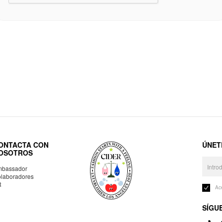
ONTACTA CON
ÚNET
OSOTROS
bassador
laboradores
R
Ac
SÍGU