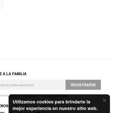
E A LA FAMILIA
REGISTRARSE
epto los
Términos y Condiciones
y la
Política de privacidad
.
Utilizamos cookies para brindarte la
ENOS
mejor experiencia en nuestro sitio web.