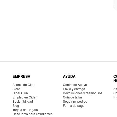
EMPRESA
AYUDA
C
N
Acerca de Cider
Centro de Apoyo
Store
Envío y entrega
Am
Cider Club
Devoluciones y reembolsos
Co
Empleo en Cider
Guía de tallas
P
Sostenibilidad
Seguir mi pedido
Blog
Forma de pago
Tarjeta de Regalo
Descuento para estudiantes