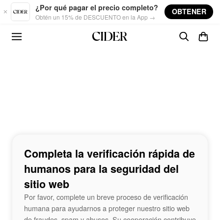
Skip to main content
¿Por qué pagar el precio completo?
OBTENER
Obtén un 15% de DESCUENTO en la App →
Completa la verificación rápida de
humanos para la seguridad del
sitio web
Por favor, complete un breve proceso de verificación
humana para ayudarnos a proteger nuestro sitio web
de fraudes, spam y abusos. Su cooperación contribuye