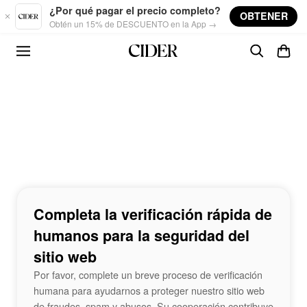
Skip to main content
¿Por qué pagar el precio completo?
OBTENER
Obtén un 15% de DESCUENTO en la App →
Completa la verificación rápida de
humanos para la seguridad del
sitio web
Por favor, complete un breve proceso de verificación
humana para ayudarnos a proteger nuestro sitio web
de fraudes, spam y abusos. Su cooperación contribuye