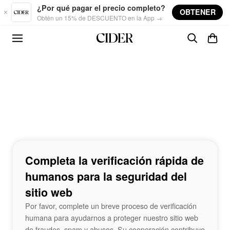
Skip to main content
¿Por qué pagar el precio completo?
OBTENER
Obtén un 15% de DESCUENTO en la App →
Completa la verificación rápida de
humanos para la seguridad del
sitio web
Por favor, complete un breve proceso de verificación
humana para ayudarnos a proteger nuestro sitio web
de fraudes, spam y abusos. Su cooperación contribuye