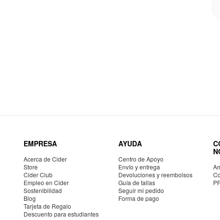
EMPRESA
AYUDA
C
N
Acerca de Cider
Centro de Apoyo
Store
Envío y entrega
Am
Cider Club
Devoluciones y reembolsos
Co
Empleo en Cider
Guía de tallas
P
Sostenibilidad
Seguir mi pedido
Blog
Forma de pago
Tarjeta de Regalo
Descuento para estudiantes