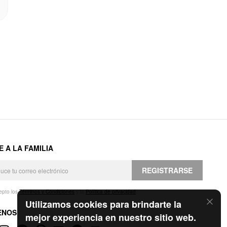
E A LA FAMILIA
REGISTRARSE
epto los
Términos y Condiciones
y la
Política de privacidad
.
Utilizamos cookies para brindarte la
ENOS
mejor experiencia en nuestro sitio web.