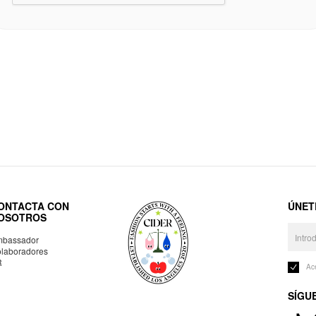
ONTACTA CON
ÚNET
OSOTROS
bassador
laboradores
R
Ac
SÍGU