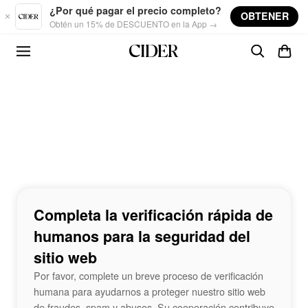
Skip to main content
¿Por qué pagar el precio completo?
OBTENER
Obtén un 15% de DESCUENTO en la App →
Completa la verificación rápida de
humanos para la seguridad del
sitio web
Por favor, complete un breve proceso de verificación
humana para ayudarnos a proteger nuestro sitio web
de fraudes, spam y abusos. Su cooperación contribuye