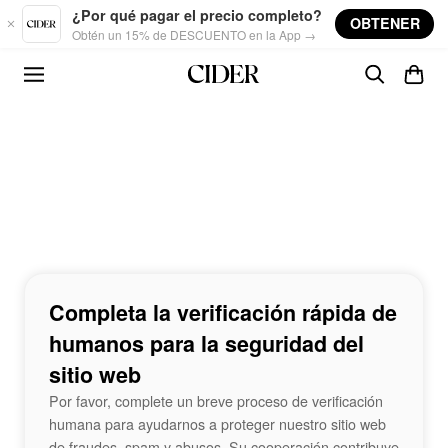
Skip to main content
¿Por qué pagar el precio completo?
OBTENER
Obtén un 15% de DESCUENTO en la App →
Completa la verificación rápida de
humanos para la seguridad del
sitio web
Por favor, complete un breve proceso de verificación
humana para ayudarnos a proteger nuestro sitio web
de fraudes, spam y abusos. Su cooperación contribuye