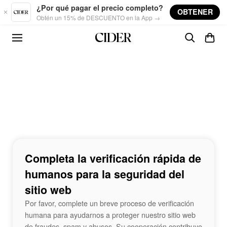
Skip to main content
¿Por qué pagar el precio completo?
OBTENER
Obtén un 15% de DESCUENTO en la App →
Completa la verificación rápida de
humanos para la seguridad del
sitio web
Por favor, complete un breve proceso de verificación
humana para ayudarnos a proteger nuestro sitio web
de fraudes, spam y abusos. Su cooperación contribuye