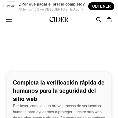
Skip to main content
¿Por qué pagar el precio completo?
OBTENER
Obtén un 15% de DESCUENTO en la App →
Completa la verificación rápida de
humanos para la seguridad del
sitio web
Por favor, complete un breve proceso de verificación
humana para ayudarnos a proteger nuestro sitio web
de fraudes, spam y abusos. Su cooperación contribuye