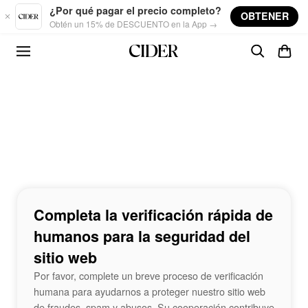
Skip to main content
¿Por qué pagar el precio completo?
OBTENER
Obtén un 15% de DESCUENTO en la App →
Completa la verificación rápida de
humanos para la seguridad del
sitio web
Por favor, complete un breve proceso de verificación
humana para ayudarnos a proteger nuestro sitio web
de fraudes, spam y abusos. Su cooperación contribuye