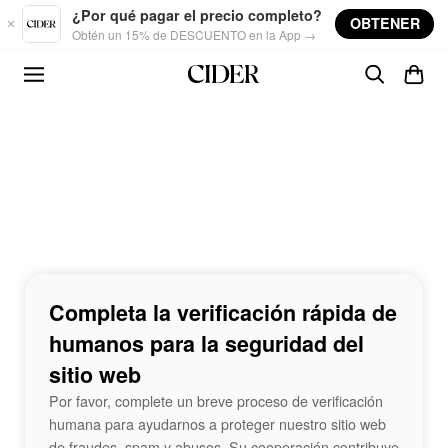
Skip to main content
¿Por qué pagar el precio completo?
OBTENER
Obtén un 15% de DESCUENTO en la App →
Completa la verificación rápida de
humanos para la seguridad del
sitio web
Por favor, complete un breve proceso de verificación
humana para ayudarnos a proteger nuestro sitio web
de fraudes, spam y abusos. Su cooperación contribuye