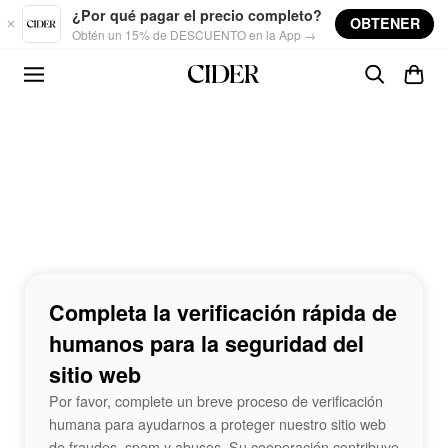
Skip to main content
¿Por qué pagar el precio completo?
OBTENER
Obtén un 15% de DESCUENTO en la App →
Completa la verificación rápida de
humanos para la seguridad del
sitio web
Por favor, complete un breve proceso de verificación
humana para ayudarnos a proteger nuestro sitio web
de fraudes, spam y abusos. Su cooperación contribuye