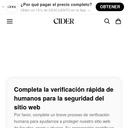
Skip to main content
¿Por qué pagar el precio completo?
OBTENER
Obtén un 15% de DESCUENTO en la App →
Completa la verificación rápida de
humanos para la seguridad del
sitio web
Por favor, complete un breve proceso de verificación
humana para ayudarnos a proteger nuestro sitio web
de fraudes, spam y abusos. Su cooperación contribuye