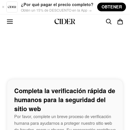
Skip to main content
¿Por qué pagar el precio completo?
OBTENER
Obtén un 15% de DESCUENTO en la App →
Completa la verificación rápida de
humanos para la seguridad del
sitio web
Por favor, complete un breve proceso de verificación
humana para ayudarnos a proteger nuestro sitio web
de fraudes, spam y abusos. Su cooperación contribuye