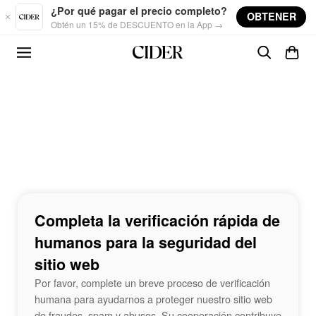
Skip to main content
¿Por qué pagar el precio completo?
OBTENER
Obtén un 15% de DESCUENTO en la App →
Completa la verificación rápida de
humanos para la seguridad del
sitio web
Por favor, complete un breve proceso de verificación
humana para ayudarnos a proteger nuestro sitio web
de fraudes, spam y abusos. Su cooperación contribuye