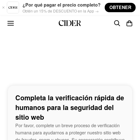
Skip to main content
¿Por qué pagar el precio completo?
OBTENER
Obtén un 15% de DESCUENTO en la App →
Completa la verificación rápida de
humanos para la seguridad del
sitio web
Por favor, complete un breve proceso de verificación
humana para ayudarnos a proteger nuestro sitio web
de fraudes, spam y abusos. Su cooperación contribuye