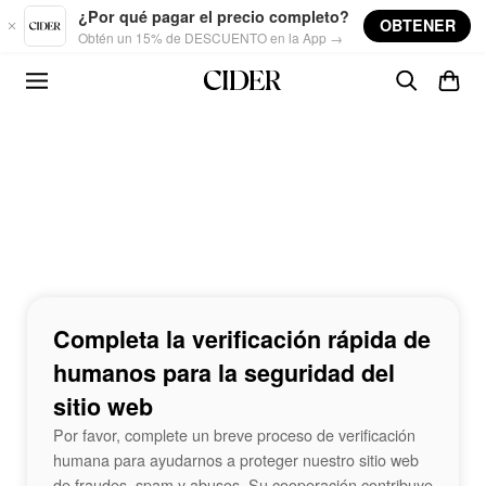
Skip to main content
¿Por qué pagar el precio completo?
OBTENER
Obtén un 15% de DESCUENTO en la App →
Completa la verificación rápida de
humanos para la seguridad del
sitio web
Por favor, complete un breve proceso de verificación
humana para ayudarnos a proteger nuestro sitio web
de fraudes, spam y abusos. Su cooperación contribuye