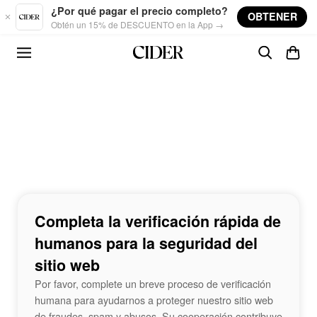
Skip to main content
¿Por qué pagar el precio completo?
OBTENER
Obtén un 15% de DESCUENTO en la App →
Completa la verificación rápida de
humanos para la seguridad del
sitio web
Por favor, complete un breve proceso de verificación
humana para ayudarnos a proteger nuestro sitio web
de fraudes, spam y abusos. Su cooperación contribuye