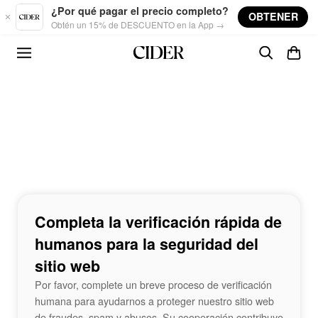
Skip to main content
¿Por qué pagar el precio completo?
OBTENER
Obtén un 15% de DESCUENTO en la App →
Completa la verificación rápida de
humanos para la seguridad del
sitio web
Por favor, complete un breve proceso de verificación
humana para ayudarnos a proteger nuestro sitio web
de fraudes, spam y abusos. Su cooperación contribuye