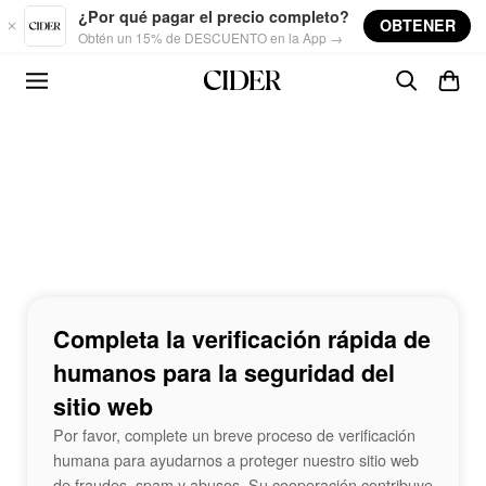
Skip to main content
¿Por qué pagar el precio completo?
OBTENER
Obtén un 15% de DESCUENTO en la App →
Completa la verificación rápida de
humanos para la seguridad del
sitio web
Por favor, complete un breve proceso de verificación
humana para ayudarnos a proteger nuestro sitio web
de fraudes, spam y abusos. Su cooperación contribuye