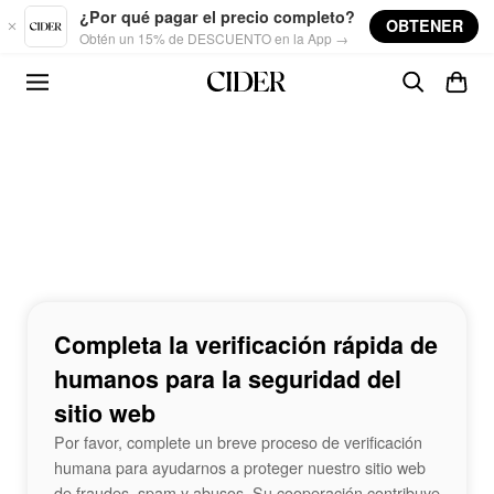
Skip to main content
¿Por qué pagar el precio completo?
OBTENER
Obtén un 15% de DESCUENTO en la App →
Completa la verificación rápida de
humanos para la seguridad del
sitio web
Por favor, complete un breve proceso de verificación
humana para ayudarnos a proteger nuestro sitio web
de fraudes, spam y abusos. Su cooperación contribuye