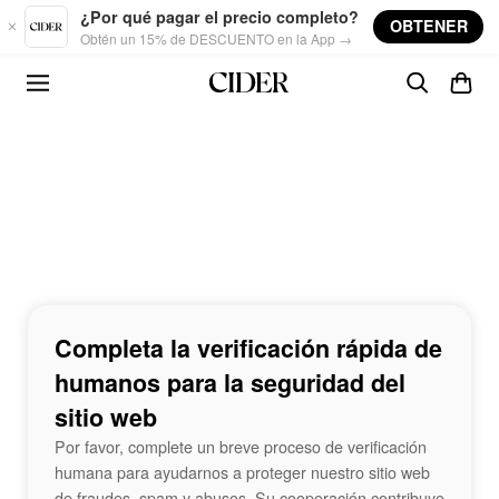
Skip to main content
¿Por qué pagar el precio completo?
OBTENER
Obtén un 15% de DESCUENTO en la App →
Completa la verificación rápida de
humanos para la seguridad del
sitio web
Por favor, complete un breve proceso de verificación
humana para ayudarnos a proteger nuestro sitio web
de fraudes, spam y abusos. Su cooperación contribuye