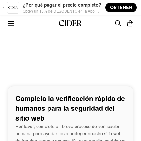
Skip to main content
¿Por qué pagar el precio completo?
OBTENER
Obtén un 15% de DESCUENTO en la App →
Completa la verificación rápida de
humanos para la seguridad del
sitio web
Por favor, complete un breve proceso de verificación
humana para ayudarnos a proteger nuestro sitio web
de fraudes, spam y abusos. Su cooperación contribuye