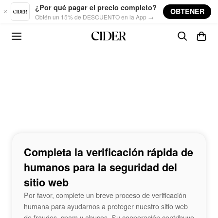
Skip to main content
¿Por qué pagar el precio completo?
OBTENER
Obtén un 15% de DESCUENTO en la App →
Completa la verificación rápida de
humanos para la seguridad del
sitio web
Por favor, complete un breve proceso de verificación
humana para ayudarnos a proteger nuestro sitio web
de fraudes, spam y abusos. Su cooperación contribuye