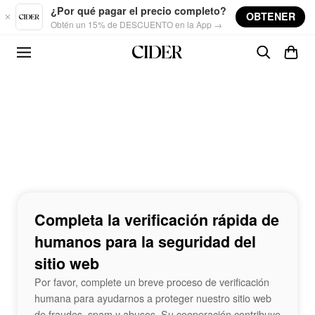
Skip to main content
¿Por qué pagar el precio completo?
OBTENER
Obtén un 15% de DESCUENTO en la App →
Completa la verificación rápida de
humanos para la seguridad del
sitio web
Por favor, complete un breve proceso de verificación
humana para ayudarnos a proteger nuestro sitio web
de fraudes, spam y abusos. Su cooperación contribuye