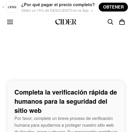
Skip to main content
¿Por qué pagar el precio completo?
OBTENER
Obtén un 15% de DESCUENTO en la App →
Completa la verificación rápida de
humanos para la seguridad del
sitio web
Por favor, complete un breve proceso de verificación
humana para ayudarnos a proteger nuestro sitio web
de fraudes, spam y abusos. Su cooperación contribuye