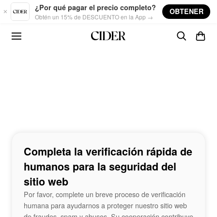
Skip to main content
¿Por qué pagar el precio completo?
OBTENER
Obtén un 15% de DESCUENTO en la App →
Completa la verificación rápida de
humanos para la seguridad del
sitio web
Por favor, complete un breve proceso de verificación
humana para ayudarnos a proteger nuestro sitio web
de fraudes, spam y abusos. Su cooperación contribuye