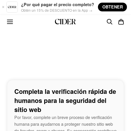
Skip to main content
¿Por qué pagar el precio completo?
OBTENER
Obtén un 15% de DESCUENTO en la App →
Completa la verificación rápida de
humanos para la seguridad del
sitio web
Por favor, complete un breve proceso de verificación
humana para ayudarnos a proteger nuestro sitio web
de fraudes, spam y abusos. Su cooperación contribuye