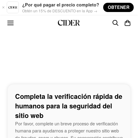
Skip to main content
¿Por qué pagar el precio completo?
OBTENER
Obtén un 15% de DESCUENTO en la App →
Completa la verificación rápida de
humanos para la seguridad del
sitio web
Por favor, complete un breve proceso de verificación
humana para ayudarnos a proteger nuestro sitio web
de fraudes, spam y abusos. Su cooperación contribuye