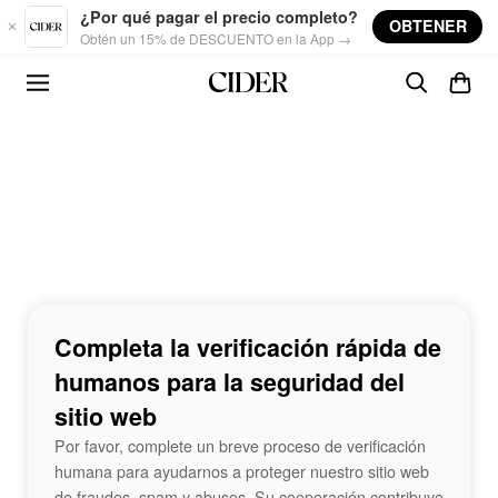
Skip to main content
¿Por qué pagar el precio completo?
OBTENER
Obtén un 15% de DESCUENTO en la App →
Completa la verificación rápida de
humanos para la seguridad del
sitio web
Por favor, complete un breve proceso de verificación
humana para ayudarnos a proteger nuestro sitio web
de fraudes, spam y abusos. Su cooperación contribuye