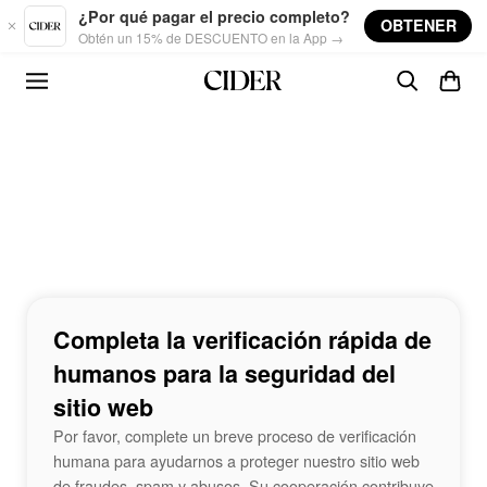
Skip to main content
¿Por qué pagar el precio completo?
OBTENER
Obtén un 15% de DESCUENTO en la App →
Completa la verificación rápida de
humanos para la seguridad del
sitio web
Por favor, complete un breve proceso de verificación
humana para ayudarnos a proteger nuestro sitio web
de fraudes, spam y abusos. Su cooperación contribuye