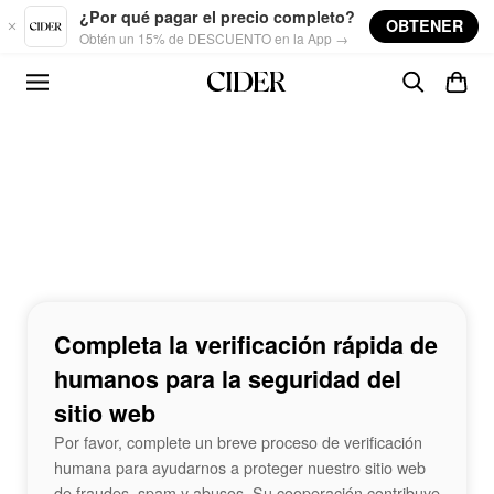
Skip to main content
¿Por qué pagar el precio completo?
OBTENER
Obtén un 15% de DESCUENTO en la App →
Completa la verificación rápida de
humanos para la seguridad del
sitio web
Por favor, complete un breve proceso de verificación
humana para ayudarnos a proteger nuestro sitio web
de fraudes, spam y abusos. Su cooperación contribuye