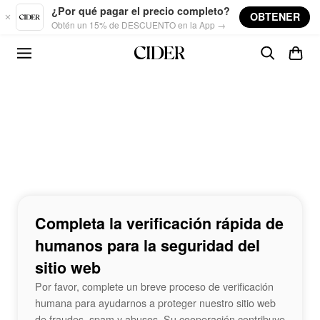
Skip to main content
¿Por qué pagar el precio completo?
OBTENER
Obtén un 15% de DESCUENTO en la App →
Completa la verificación rápida de
humanos para la seguridad del
sitio web
Por favor, complete un breve proceso de verificación
humana para ayudarnos a proteger nuestro sitio web
de fraudes, spam y abusos. Su cooperación contribuye