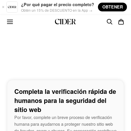
Skip to main content
¿Por qué pagar el precio completo?
OBTENER
Obtén un 15% de DESCUENTO en la App →
Completa la verificación rápida de
humanos para la seguridad del
sitio web
Por favor, complete un breve proceso de verificación
humana para ayudarnos a proteger nuestro sitio web
de fraudes, spam y abusos. Su cooperación contribuye