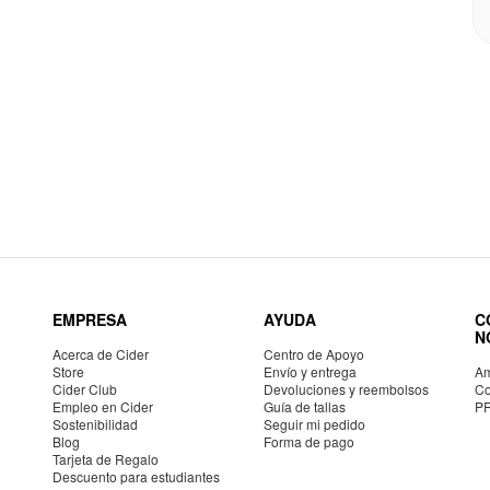
EMPRESA
AYUDA
C
N
Acerca de Cider
Centro de Apoyo
Store
Envío y entrega
Am
Cider Club
Devoluciones y reembolsos
Co
Empleo en Cider
Guía de tallas
P
Sostenibilidad
Seguir mi pedido
Blog
Forma de pago
Tarjeta de Regalo
Descuento para estudiantes