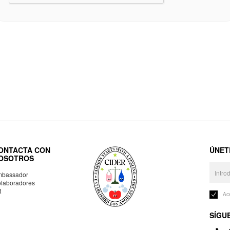
ONTACTA CON
ÚNET
OSOTROS
bassador
laboradores
R
Ac
SÍGU