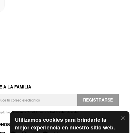
E A LA FAMILIA
REGISTRARSE
epto los
Términos y Condiciones
y la
Política de privacidad
.
Utilizamos cookies para brindarte la
ENOS
mejor experiencia en nuestro sitio web.