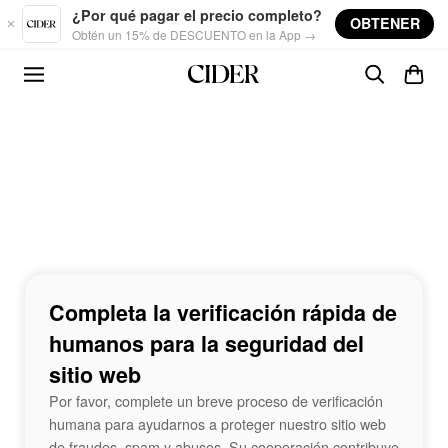
Skip to main content
¿Por qué pagar el precio completo?
OBTENER
Obtén un 15% de DESCUENTO en la App →
Completa la verificación rápida de
humanos para la seguridad del
sitio web
Por favor, complete un breve proceso de verificación
humana para ayudarnos a proteger nuestro sitio web
de fraudes, spam y abusos. Su cooperación contribuye