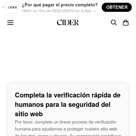
Skip to main content
¿Por qué pagar el precio completo?
OBTENER
Obtén un 15% de DESCUENTO en la App →
Completa la verificación rápida de
humanos para la seguridad del
sitio web
Por favor, complete un breve proceso de verificación
humana para ayudarnos a proteger nuestro sitio web
de fraudes, spam y abusos. Su cooperación contribuye