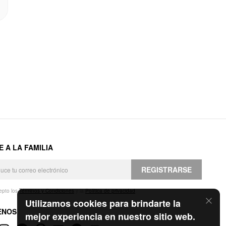
E A LA FAMILIA
REGISTRARSE
epto los
Términos y Condiciones
y la
Política de privacidad
.
Utilizamos cookies para brindarte la
ENOS
mejor experiencia en nuestro sitio web.