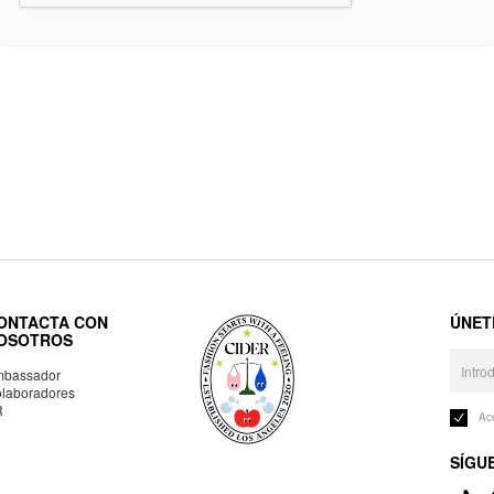
ONTACTA CON
ÚNET
OSOTROS
bassador
laboradores
R
Ac
SÍGU