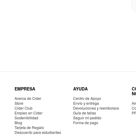
EMPRESA
AYUDA
C
N
Acerca de Cider
Centro de Apoyo
Store
Envío y entrega
Am
Cider Club
Devoluciones y reembolsos
Co
Empleo en Cider
Guía de tallas
P
Sostenibilidad
Seguir mi pedido
Blog
Forma de pago
Tarjeta de Regalo
Descuento para estudiantes