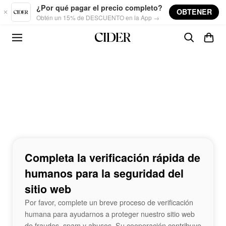
Skip to main content
¿Por qué pagar el precio completo?
OBTENER
Obtén un 15% de DESCUENTO en la App →
Completa la verificación rápida de
humanos para la seguridad del
sitio web
Por favor, complete un breve proceso de verificación
humana para ayudarnos a proteger nuestro sitio web
de fraudes, spam y abusos. Su cooperación contribuye